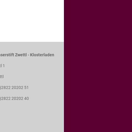
serstift Zwettl - Klosterladen
tl 1
tl
0)2822 20202 51
0)2822 20202 40