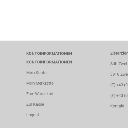
Zisterzien
KONTOINFORMATIONEN
KONTOINFORMATIONEN
Stift Zwet
Mein Konto
3910 Zwet
Mein Merkzettel
(T) +43 (
Zum Warenkorb
(F) +43 (
Zur Kasse
Kontakt
Logout