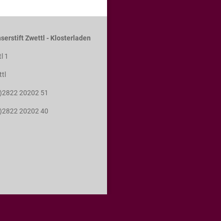
serstift Zwettl - Klosterladen
tl 1
tl
0)2822 20202 51
0)2822 20202 40