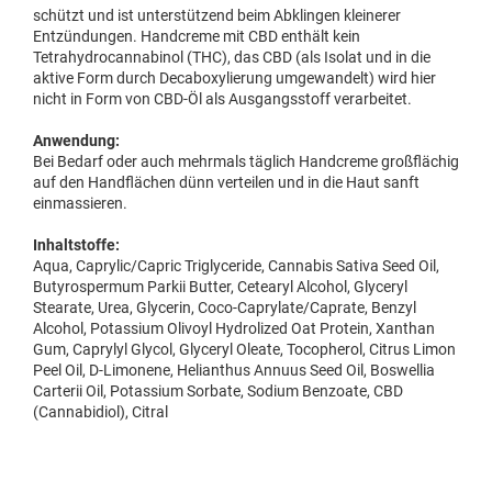
schützt und ist unterstützend beim Abklingen kleinerer
Entzündungen. Handcreme mit CBD enthält kein
Tetrahydrocannabinol (THC), das CBD (als Isolat und in die
aktive Form durch Decaboxylierung umgewandelt) wird hier
nicht in Form von CBD-Öl als Ausgangsstoff verarbeitet.
Anwendung:
Bei Bedarf oder auch mehrmals täglich Handcreme großflächig
auf den Handflächen dünn verteilen und in die Haut sanft
einmassieren.
Inhaltstoffe:
Aqua, Caprylic/Capric Triglyceride, Cannabis Sativa Seed Oil,
Butyrospermum Parkii Butter, Cetearyl Alcohol, Glyceryl
Stearate, Urea, Glycerin, Coco-Caprylate/Caprate, Benzyl
Alcohol, Potassium Olivoyl Hydrolized Oat Protein, Xanthan
Gum, Caprylyl Glycol, Glyceryl Oleate, Tocopherol, Citrus Limon
Peel Oil, D-Limonene, Helianthus Annuus Seed Oil, Boswellia
Carterii Oil, Potassium Sorbate, Sodium Benzoate, CBD
(Cannabidiol), Citral